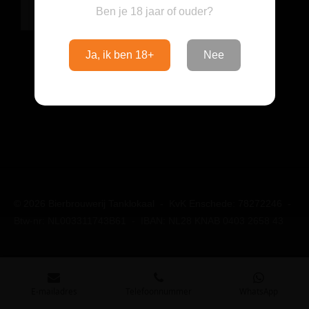
Ben je 18 jaar of ouder?
Inloggen
Ja, ik ben 18+
Nee
© 2026 Bierbrouwerij Tanklokaal - KvK Enschede: 78272246 -
Btw-nr: NL003311743B61 - IBAN: NL28 KNAB 0403 2658 43
E-mailadres
Telefoonnummer
WhatsApp