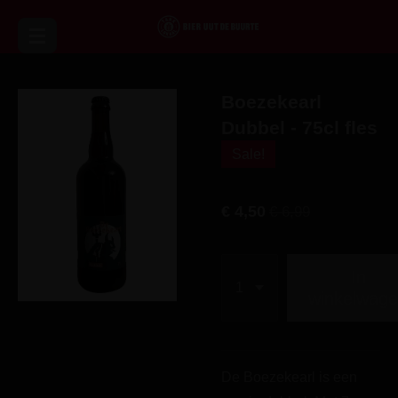
Ga
direct
naar
de
Boezekearl
hoofdinhoud
Dubbel - 75cl fles
Sale!
€ 4,50
€ 6,99
In
winkelwag
De Boezekearl is een