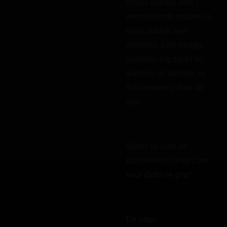
mooie dubbel. Met 7
verschillende mouten is
onze dubbel zeer
complex. Een vleugje
karamel, erg zacht en
warm in de afdronk en
licht kruiderig door de
gist.
Waart oe voor de
Boezekearl! Griep't um
veur datte oe grip!
De sage: