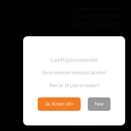
Vrogger heb mien oale
luu mie altied e’waarnt
veur d'n Boezekearl. Zie
zeien da'k neet te dichte
bi-j ut water mossen
kommen umdat
Boezekearl ow dan
Leeftijdscontrole
kriegen kon. Dee i-j dat
Deze website verkoopt alcohol.
toch en kwam i-j te dichte
in de buurte dan grep
Ben je 18 jaar of ouder?
Boezekearl ow en trok
hi-j ow de poel of de
Ja, ik ben 18+
Nee
putte in.
Waart oe voor de
Boezekearl!